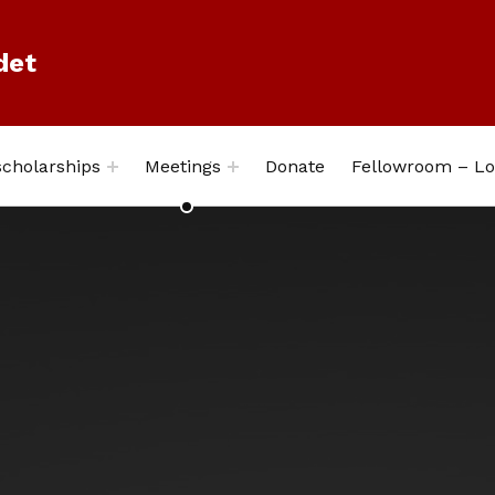
det
cholarships
Meetings
Donate
Fellowroom – Lo