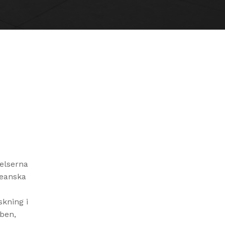
elserna
teanska
skning i
bben,