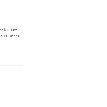
eå Plant
xthus under