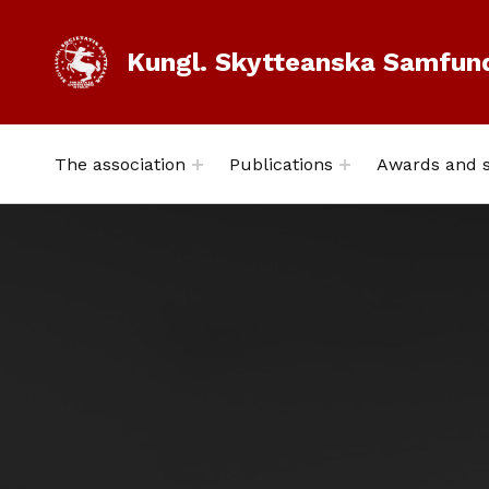
Kungl. Skytteanska Samfun
The association
Publications
Awards and s