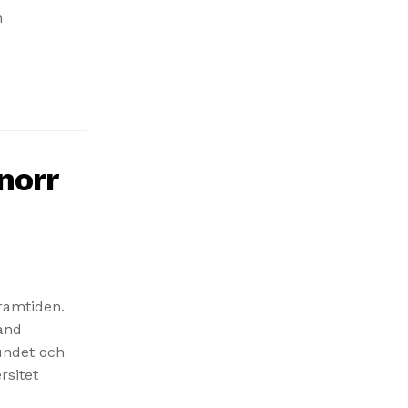
h
norr
framtiden.
and
undet och
rsitet