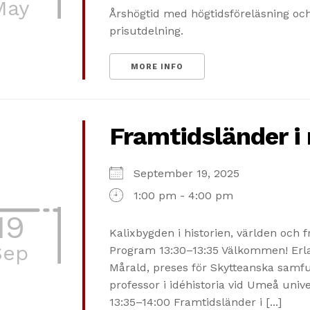
May
Årshögtid med högtidsföreläsning oc
prisutdelning.
MORE INFO
Framtidsländer i 
September 19, 2025
1:00 pm - 4:00 pm
19
Kalixbygden i historien, världen och 
Sep
Program 13:30–13:35 Välkommen! Erl
Mårald, preses för Skytteanska samf
professor i idéhistoria vid Umeå unive
13:35–14:00 Framtidsländer i [...]