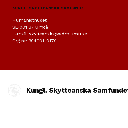
KUNGL. SKYTTEANSKA SAMFUNDET
Humanisthuset
SE-901 87 Umeå
E-mail:
skytteanska@adm.umu.se
Org.nr: 894001-0179
Kungl. Skytteanska Samfunde