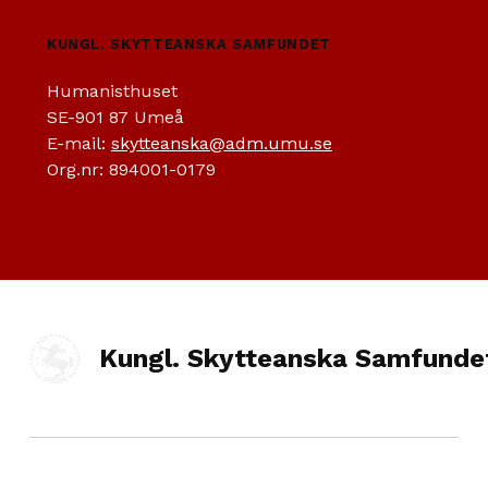
KUNGL. SKYTTEANSKA SAMFUNDET
Humanisthuset
SE-901 87 Umeå
E-mail:
skytteanska@adm.umu.se
Org.nr: 894001-0179
Kungl. Skytteanska Samfunde