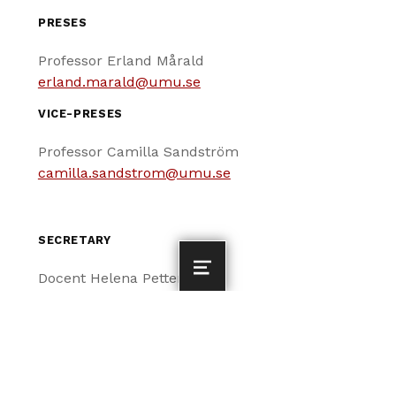
PRESES
Professor Erland Mårald
erland.marald@umu.se
VICE-PRESES
Professor Camilla Sandström
camilla.sandstrom@umu.se
SECRETARY
Docent Helena Pettersson
MENU
helena.petterson@umu.se
EDITOR
Docent Roger Jacobsson
Tel. +46 (0) 70 639 80 55