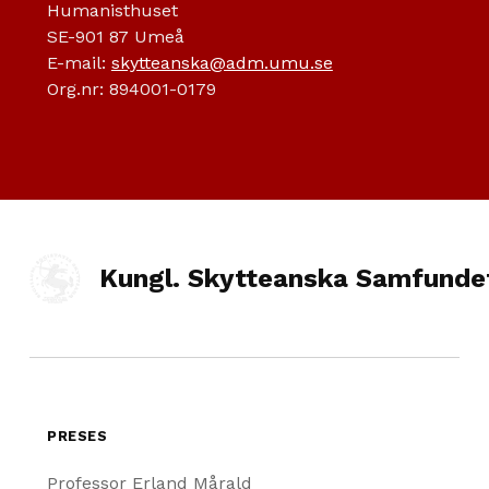
Humanisthuset
SE-901 87 Umeå
E-mail:
skytteanska@adm.umu.se
Org.nr: 894001-0179
Kungl. Skytteanska Samfunde
PRESES
Professor Erland Mårald