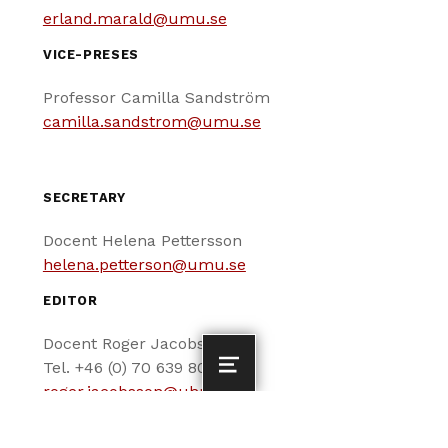
erland.marald@umu.se
VICE-PRESES
Professor Camilla Sandström
camilla.sandstrom@umu.se
SECRETARY
Docent Helena Pettersson
helena.petterson@umu.se
EDITOR
Docent Roger Jacobsson
Tel. +46 (0) 70 639 80 55
MENU
roger.jacobsson@uhma.se