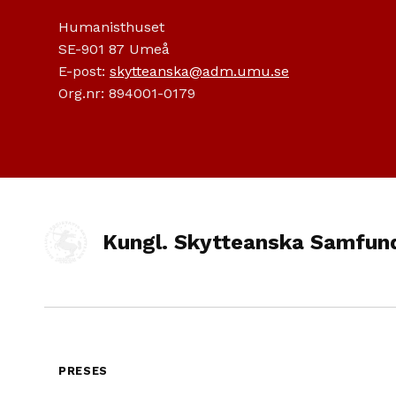
Humanisthuset
SE-901 87 Umeå
E-post:
skytteanska@adm.umu.se
Org.nr: 894001-0179
Kungl. Skytteanska Samfun
PRESES