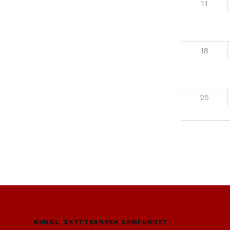
11
18
25
Skip back to main navigation
KUNGL. SKYTTEANSKA SAMFUNDET