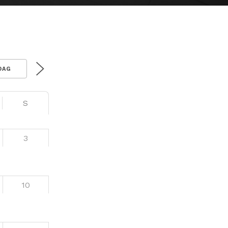
DAG
S
3
10