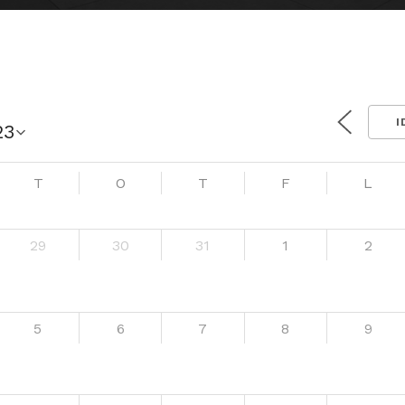
I
T
O
T
F
L
29
30
31
1
2
5
6
7
8
9