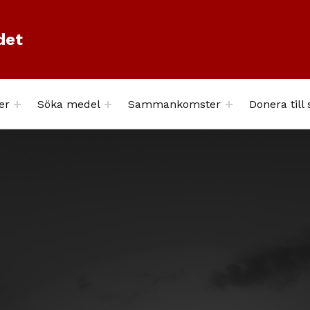
det
er
Söka medel
Sammankomster
Donera til