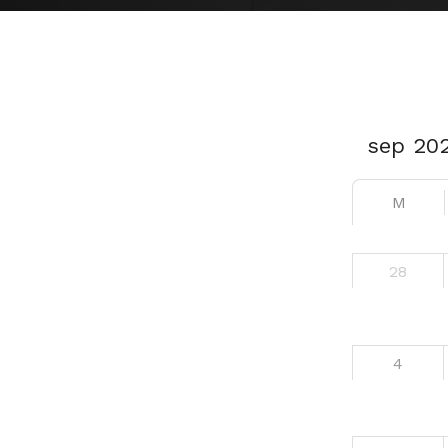
M
28
4