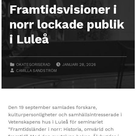
Framtidsvisioner i
norr lockade publik
i Luleå
POSTED ON:
CATEGORIZED IN:
OKATEGORISERAD
JANUARI 28, 2026
WRITTEN BY:
CAMILLA SANDSTRÖM
Den 19 september samlades forskare,
kulturpersonligheter och samhällsintresserade i
Vetenskapens hus i Luleå för seminariet
“Framtidsländer i norr: Historia, omvärld och