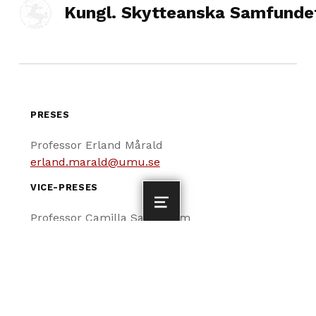
Kungl. Skytteanska Samfunde
PRESES
Professor Erland Mårald
erland.marald@umu.se
VICE-PRESES
MENU
Professor Camilla Sandström
camilla.sandstrom@umu.se
SEKRETERARE