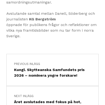
samordningsutmaningar.
Avslutande samtal mellan Danell, Söderberg och
journalisten
KG Bergström
öppnade för publikens frågor och reflektioner om
vilka nya framtidsbilder som nu tar form i norra
Sverige.
Inläggsnavigering
Skip back to main navigation
PREVIOUS INLÄGG
Kungl. Skytteanska Samfundets pris
2026 – nominera yngre forskare!
NEXT INLÄGG
Året avslutades med fokus på hot,