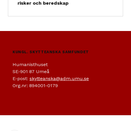
risker och beredskap
KUNGL. SKYTTEANSKA SAMFUNDET
Humanisthuset
SE-901 87 Umeå
E-post:
skytteanska@adm.umu.se
Org.nr: 894001-0179