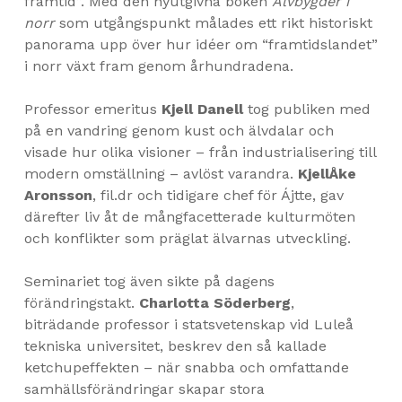
framtid”. Med den nyutgivna boken
Älvbygder i
norr
som utgångspunkt målades ett rikt historiskt
panorama upp över hur idéer om “framtidslandet”
i norr växt fram genom århundradena.
Professor emeritus
Kjell Danell
tog publiken med
på en vandring genom kust och älvdalar och
visade hur olika visioner – från industrialisering till
modern omställning – avlöst varandra.
KjellÅke
Aronsson
, fil.dr och tidigare chef för Ájtte, gav
därefter liv åt de mångfacetterade kulturmöten
och konflikter som präglat älvarnas utveckling.
Seminariet tog även sikte på dagens
förändringstakt.
Charlotta Söderberg
,
biträdande professor i statsvetenskap vid Luleå
tekniska universitet, beskrev den så kallade
ketchupeffekten – när snabba och omfattande
samhällsförändringar skapar stora