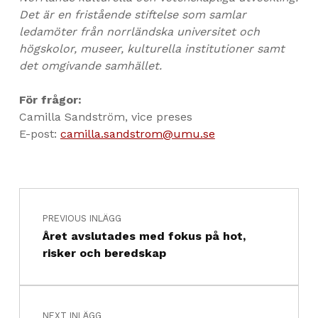
Det är en fristående stiftelse som samlar
ledamöter från norrländska universitet och
högskolor, museer, kulturella institutioner samt
det omgivande samhället.
För frågor:
Camilla Sandström, vice preses
E-post:
camilla.sandstrom@umu.se
Inläggsnavigering
Skip back to main navigation
PREVIOUS INLÄGG
Året avslutades med fokus på hot,
risker och beredskap
NEXT INLÄGG