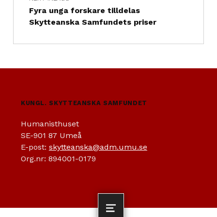
Fyra unga forskare tilldelas
Skytteanska Samfundets priser
KUNGL. SKYTTEANSKA SAMFUNDET
Humanisthuset
SE-901 87 Umeå
E-post:
skytteanska@adm.umu.se
Org.nr: 894001-0179
MENU